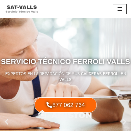
Saltar
al
contenido
SERVICIO TÉCNICO FERROLI VALLS
EXPERTOS EN LA REPARACIÓN DE SUS
CALDERAS FERROLI
EN
VALLS
877 062 764