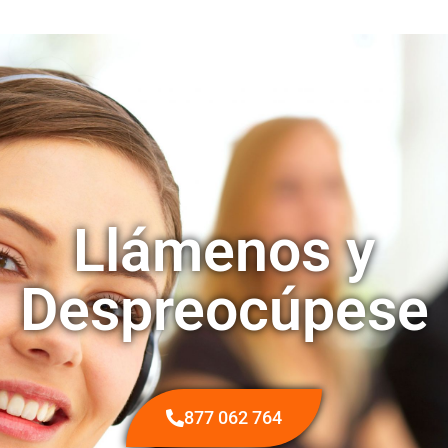
Llámenos y
Despreocúpese
877 062 764