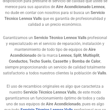
disposición para prestarle el servicio de calidad que usted se
merece para sus aparatos de
Aire Acondicionado Lennox
,
no dude en contar con nosotros para si busca un
Servicio
Técnico Lennox Valls
que es garantía de profesionalidad y
calidad a un precio económico.
Garantizamos un
Servicio Técnico Lennox Valls
profesional
y especializado en el servicio de reparación, instalación y
mantenimiento de todo tipo de equipos de
Aire
Acondicionado
de la marca
Lennox
,
Split
,
Multisplit
,
Conductos
,
Techo Suelo
,
Cassette
y
Bomba de Calor
,
siempre proporcionando un servicio de calidad totalmente
satisfactorio a todos nuestros clientes la población de
Valls
.
El uso de recambios originales es algo que caracteriza a
nuestro
Servicio Técnico Lennox Valls
, de este modo
garantizamos un funcionamiento óptimo de todos y cada
uno de sus equipos de
Aire Acondicionado
, pues es algo
que todo
Servicio Técnico Lennox Valls
profesional que se