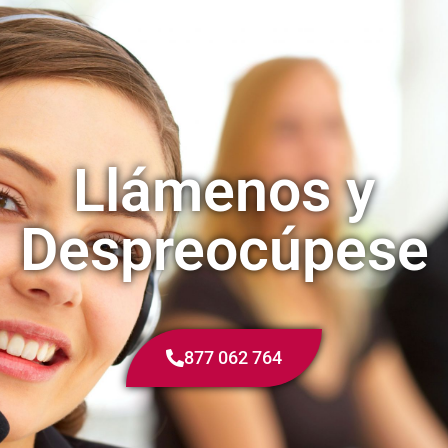
Llámenos y
Despreocúpese
877 062 764